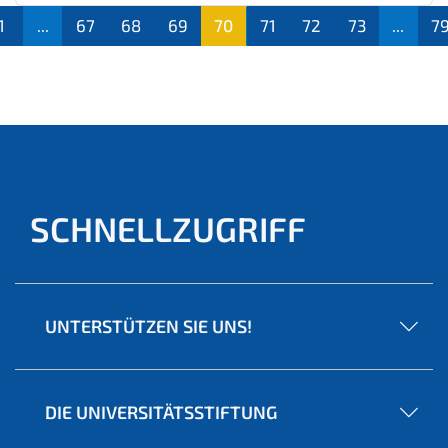
1
...
67
68
69
70
71
72
73
...
7
(aktu
ell)
SCHNELLZUGRIFF
UNTERSTÜTZEN SIE UNS!
DIE UNIVERSITÄTSSTIFTUNG