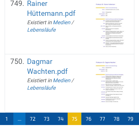
Rainer
Hüttemann.pdf
Existiert in
Medien
/
Lebensläufe
Dagmar
Wachten.pdf
Existiert in
Medien
/
Lebensläufe
1
...
72
73
74
75
76
77
78
79
(aktu
ell)