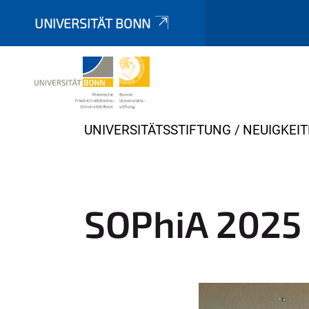
UNIVERSITÄT BONN
Y
UNIVERSITÄTSSTIFTUNG
NEUIGKEI
o
u
a
r
SOPhiA 2025
e
h
e
r
e